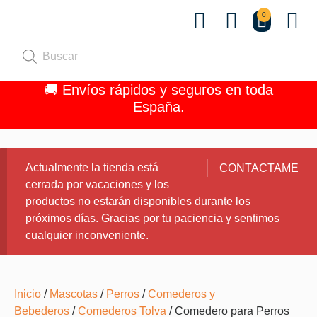
0
Quiénes 
🚚 Envíos rápidos y seguros en toda
España.
Actualmente la tienda está
CONTACTAME
cerrada por vacaciones y los
productos no estarán disponibles durante los
próximos días. Gracias por tu paciencia y sentimos
cualquier inconveniente.
Inicio
/
Mascotas
/
Perros
/
Comederos y
Bebederos
/
Comederos Tolva
/ Comedero para Perros