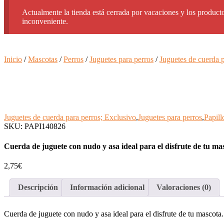
Actualmente la tienda está cerrada por vacaciones y los producto
inconveniente.
Inicio
/
Mascotas
/
Perros
/
Juguetes para perros
/
Juguetes de cuerda p
Juguetes de cuerda para perros; Exclusivo
,
Juguetes para perros
,
Papill
SKU: PAPI140826
Cuerda de juguete con nudo y asa ideal para el disfrute de tu ma
2,75
€
Descripción
Información adicional
Valoraciones (0)
Cuerda de juguete con nudo y asa ideal para el disfrute de tu mascota.