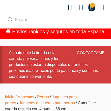
0
Quiénes 
🚚 Envíos rápidos y seguros en toda España.
Actualmente la tienda está
CONTACTAME
cerrada por vacaciones y los
productos no estarán disponibles durante los
próximos días. Gracias por tu paciencia y sentimos
cualquier inconveniente.
Inicio
/
Mascotas
/
Perros
/
Juguetes para
perros
/
Juguetes de cuerda para perros
/ Camuflaje
cuerda estrella con 4 nudos, 38 cm