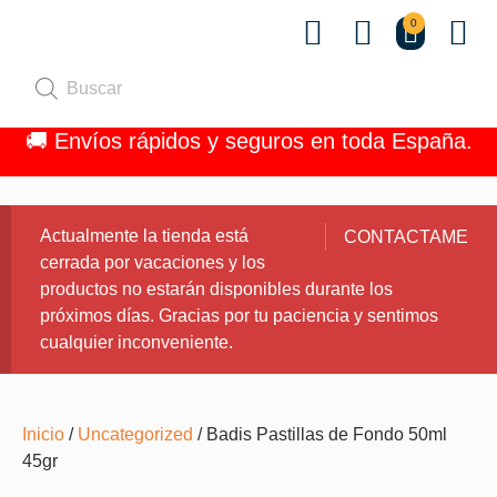
0
Quiénes 
🚚 Envíos rápidos y seguros en toda España.
Actualmente la tienda está
CONTACTAME
cerrada por vacaciones y los
productos no estarán disponibles durante los
próximos días. Gracias por tu paciencia y sentimos
cualquier inconveniente.
Inicio
/
Uncategorized
/ Badis Pastillas de Fondo 50ml
45gr