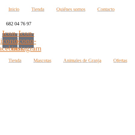
Inicio
Tienda
Quiénes somos
Contacto
682 04 76 97
Icon-
Icon-
icono-
icono-
acebook
instagram
Tienda
Mascotas
Animales de Granja
Ofertas