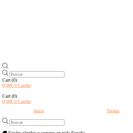
Búsqueda
de
Cart
(0)
productos
0,00
€
0
Carrito
Cart
(0)
0,00
€
0
Carrito
Inicio
Tienda
Búsqueda
de
productos
🚚 Envíos rápidos y seguros en toda España.