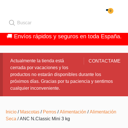
0
Quiénes 
🚚 Envíos rápidos y seguros en toda España.
Actualmente la tienda está
CONTACTAME
cerrada por vacaciones y los
productos no estarán disponibles durante los
próximos días. Gracias por tu paciencia y sentimos
cualquier inconveniente.
Inicio
/
Mascotas
/
Perros
/
Alimentación
/
Alimentación
Seca
/ ANC N.Classic Mini 3 kg