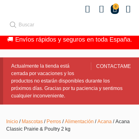
0
Quiénes 
🚚 Envíos rápidos y seguros en toda España.
Actualmente la tienda está
CONTACTAME
cerrada por vacaciones y los
productos no estarán disponibles durante los
próximos días. Gracias por tu paciencia y sentimos
cualquier inconveniente.
Inicio
/
Mascotas
/
Perros
/
Alimentación
/
Acana
/ Acana
Classic Prairie & Poultry 2 kg