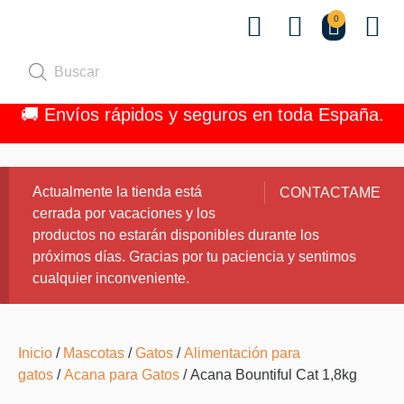
0
Quiénes 
🚚 Envíos rápidos y seguros en toda España.
Actualmente la tienda está
CONTACTAME
cerrada por vacaciones y los
productos no estarán disponibles durante los
próximos días. Gracias por tu paciencia y sentimos
cualquier inconveniente.
Inicio
/
Mascotas
/
Gatos
/
Alimentación para
gatos
/
Acana para Gatos
/ Acana Bountiful Cat 1,8kg