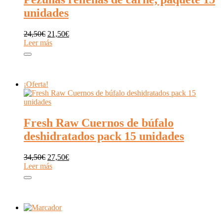
unidades
El
El
24,50
€
21,50
€
precio
precio
Leer más
original
actual
era:
es:
24,50€.
21,50€.
¡Oferta!
Fresh Raw Cuernos de búfalo
deshidratados pack 15 unidades
El
El
34,50
€
27,50
€
precio
precio
Leer más
original
actual
era:
es:
34,50€.
27,50€.