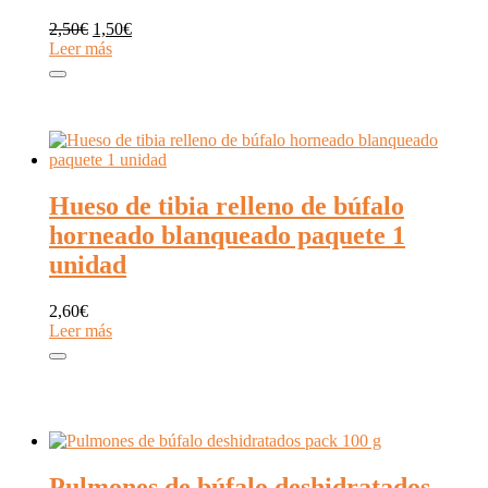
El
El
2,50
€
1,50
€
precio
precio
Leer más
original
actual
era:
es:
2,50€.
1,50€.
Hueso de tibia relleno de búfalo
horneado blanqueado paquete 1
unidad
2,60
€
Leer más
Pulmones de búfalo deshidratados