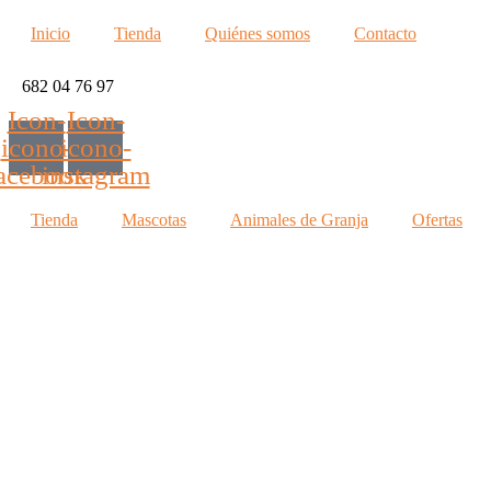
Inicio
Tienda
Quiénes somos
Contacto
682 04 76 97
Icon-
Icon-
icono-
icono-
acebook
instagram
Tienda
Mascotas
Animales de Granja
Ofertas