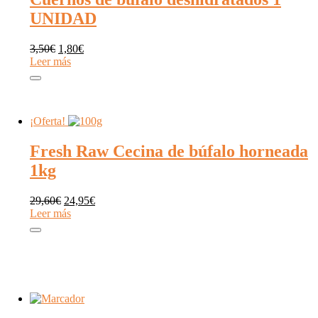
UNIDAD
El
El
3,50
€
1,80
€
precio
precio
Leer más
original
actual
era:
es:
3,50€.
1,80€.
¡Oferta!
Fresh Raw Cecina de búfalo horneada
1kg
El
El
29,60
€
24,95
€
precio
precio
Leer más
original
actual
era:
es:
29,60€.
24,95€.