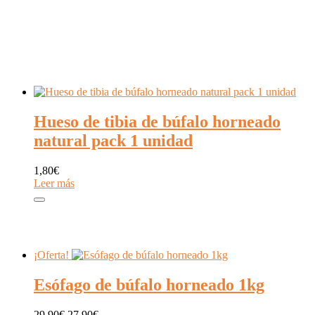
por
los
últimos
Hueso de tibia de búfalo horneado
natural pack 1 unidad
1,80
€
Leer más
¡Oferta!
Esófago de búfalo horneado 1kg
El
El
29,90
€
27,90
€