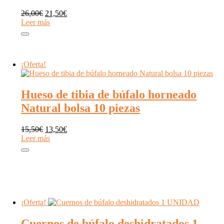
El
El
26,00
€
21,50
€
precio
precio
Leer más
original
actual
era:
es:
26,00€.
21,50€.
¡Oferta!
Hueso de tibia de búfalo horneado
Natural bolsa 10 piezas
El
El
15,50
€
13,50
€
precio
precio
Leer más
original
actual
era:
es:
15,50€.
13,50€.
¡Oferta!
Cuernos de búfalo deshidratados 1