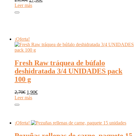
precio
precio
Leer más
original
actual
era:
es:
29,90€.
27,90€.
¡Oferta!
Fresh Raw tráquea de búfalo
deshidratada 3/4 UNIDADES pack
100 g
El
El
2,70
€
1,90
€
precio
precio
Leer más
original
actual
era:
es:
2,70€.
1,90€.
¡Oferta!
Pezuñas rellenas de carne, paquete 15