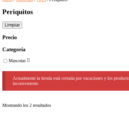
Periquitos
Limpiar
Precio
Categoría
Mascotas
Actualmente la tienda está cerrada por vacaciones y los producto
inconveniente.
Ordenado
Mostrando los 2 resultados
por
los
últimos